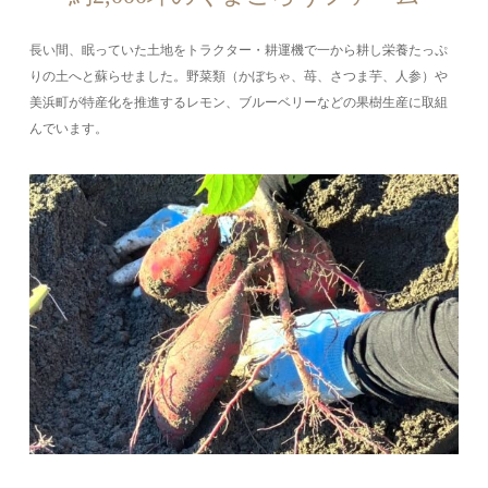
長い間、眠っていた土地をトラクター・耕運機で一から耕し栄養たっぷ
りの土へと蘇らせました。野菜類（かぼちゃ、苺、さつま芋、人参）や
美浜町が特産化を推進するレモン、ブルーベリーなどの果樹生産に取組
んでいます。